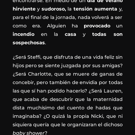
encontrarse. En medio de un
día de verano
hirviente
y
sudoroso,
la
tensión aumenta
y,
para el final de la jornada, nada volverá a ser
como era. Alguien ha
provocado
un
incendio
en la
casa
y
todas son
sospechosas
.
¿Será Steffi, que disfruta de una vida feliz sin
hijos pero se siente juzgada por sus amigas?
¿Será Charlotte, que se muere de ganas de
concebir, pero también de envidia por todas
las que sí han podido hacerlo? ¿Será Lauren,
que acaba de descubrir que la maternidad
dista muchísimo del cuento de hadas que
imaginaba? ¿O quizá la propia Nicki, que ni
siquiera quería que le organizaran el dichoso
baby shower
?