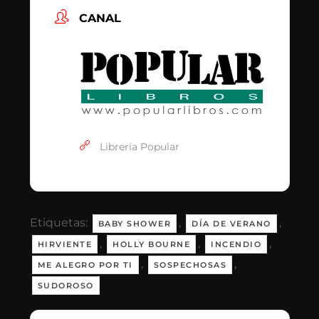
CANAL
Librería Popular
Etiquetas:
,
,
BABY SHOWER
DÍA DE VERANO
,
,
,
HIRVIENTE
HOLLY BOURNE
INCENDIO
,
,
ME ALEGRO POR TI
SOSPECHOSAS
SUDOROSO