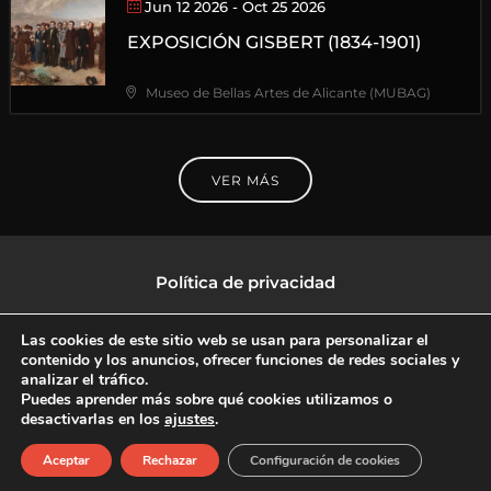
Jun 12 2026
- Oct 25 2026
EXPOSICIÓN GISBERT (1834-1901)
Museo de Bellas Artes de Alicante (MUBAG)
VER MÁS
Política de privacidad
Política de protección de datos
Las cookies de este sitio web se usan para personalizar el
contenido y los anuncios, ofrecer funciones de redes sociales y
analizar el tráfico.
Política de Cookies
Puedes aprender más sobre qué cookies utilizamos o
desactivarlas en los
ajustes
.
F
X
L
I
Aceptar
Rechazar
Configuración de cookies
a
-
i
n
c
t
n
s
Copyright © 2026 CulturalTV