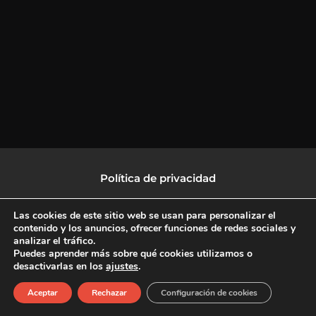
Política de privacidad
Política de protección de datos
Las cookies de este sitio web se usan para personalizar el
contenido y los anuncios, ofrecer funciones de redes sociales y
analizar el tráfico.
Política de Cookies
Puedes aprender más sobre qué cookies utilizamos o
desactivarlas en los
ajustes
.
F
X
L
I
Aceptar
Rechazar
Configuración de cookies
a
-
i
n
c
t
n
s
Copyright © 2026 CulturalTV
e
w
k
t