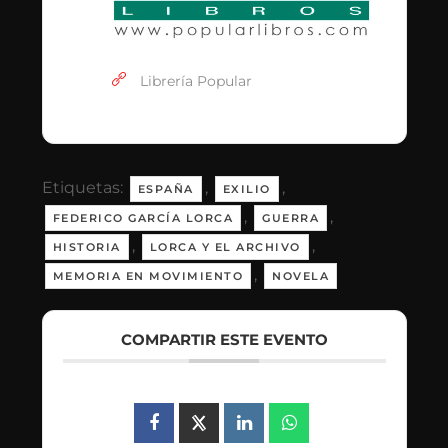
Librería Popular
Etiquetas:
,
,
ESPAÑA
EXILIO
,
,
FEDERICO GARCÍA LORCA
GUERRA
,
,
HISTORIA
LORCA Y EL ARCHIVO
,
MEMORIA EN MOVIMIENTO
NOVELA
COMPARTIR ESTE EVENTO