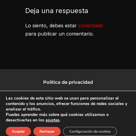
Deja una respuesta
Lo siento, debes estar
conectado
para publicar un comentario.
Política de privacidad
Política de protección de datos
Las cookies de este sitio web se usan para personalizar el
contenido y los anuncios, ofrecer funciones de redes sociales y
analizar el tráfico.
Política de Cookies
Puedes aprender más sobre qué cookies utilizamos o
desactivarlas en los
ajustes
.
F
X
L
I
Aceptar
Rechazar
Configuración de cookies
a
-
i
n