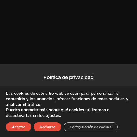
Política de privacidad
Política de protección de datos
Las cookies de este sitio web se usan para personalizar el
contenido y los anuncios, ofrecer funciones de redes sociales y
analizar el tráfico.
Política de Cookies
Puedes aprender más sobre qué cookies utilizamos o
desactivarlas en los
ajustes
.
F
X
L
I
Aceptar
Rechazar
Configuración de cookies
a
-
i
n
c
t
n
s
Copyright © 2026 CulturalTV
e
w
k
t