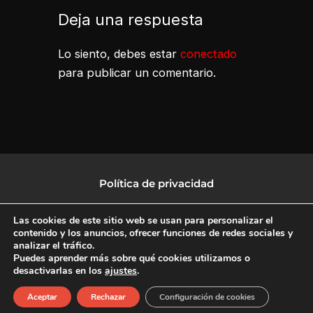
Deja una respuesta
Lo siento, debes estar
conectado
para publicar un comentario.
Política de privacidad
Política de protección de datos
Las cookies de este sitio web se usan para personalizar el
contenido y los anuncios, ofrecer funciones de redes sociales y
analizar el tráfico.
Política de Cookies
Puedes aprender más sobre qué cookies utilizamos o
desactivarlas en los
ajustes
.
F
X
L
I
Aceptar
Rechazar
Configuración de cookies
a
-
i
n
c
t
n
s
Copyright © 2026 CulturalTV