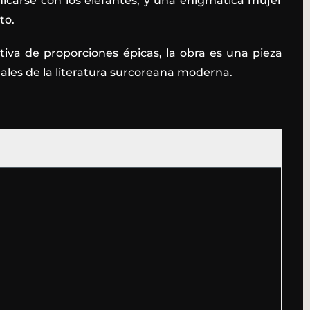
carse con los elefantes; y una enigmática mujer
to.
iva de proporciones épicas, la obra es una pieza
ales de la literatura surcoreana moderna.