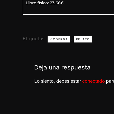
Libro físico: 23,66€
Etiquetas:
,
MODERNA
RELATO
Deja una respuesta
Lo siento, debes estar
conectado
para