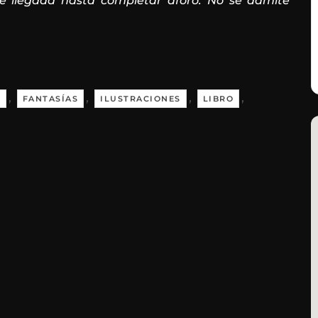
de llegada hasta completar aforo. No se admite
,
,
,
,
A
FANTASÍAS
ILUSTRACIONES
LIBRO