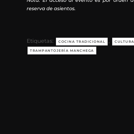
Nota: El acceso al evento es por orden 
reserva de asientos.
Etiquetas:
,
COCINA TRADICIONAL
CULTUR
TRAMPANTOJERÍA MANCHEGA