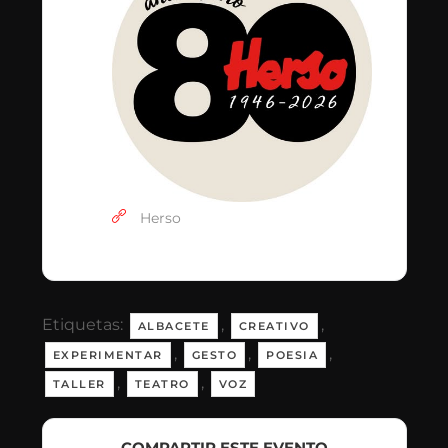
Herso
Etiquetas:
,
,
ALBACETE
CREATIVO
,
,
,
EXPERIMENTAR
GESTO
POESIA
,
,
TALLER
TEATRO
VOZ
COMPARTIR ESTE EVENTO