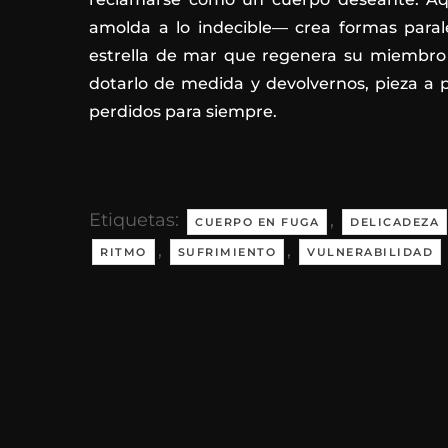
amolda a lo indecible— crea formas parale
estrella de mar que regenera su miembro 
dotarlo de medida y devolvernos, pieza a
perdidos para siempre.
Etiquetas:
,
CUERPO EN FUGA
DELICADEZA
,
,
RITMO
SUFRIMIENTO
VULNERABILIDAD