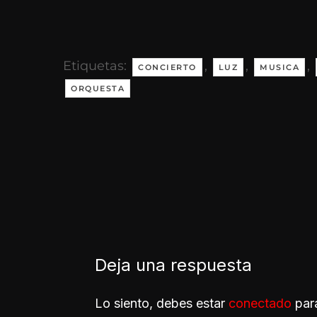
Etiquetas:
,
,
,
CONCIERTO
LUZ
MUSICA
ORQUESTA
Deja una respuesta
Lo siento, debes estar
conectado
para