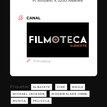
Pl. Altozano, 9, 02001 Albacete
CANAL
Filmoteca
Etiquetas:
,
,
,
ALBACETE
CINE
MAGIA
,
,
MICHAEL JACKSON
MOONWALKER (1988)
,
MUSICA
PELICULA