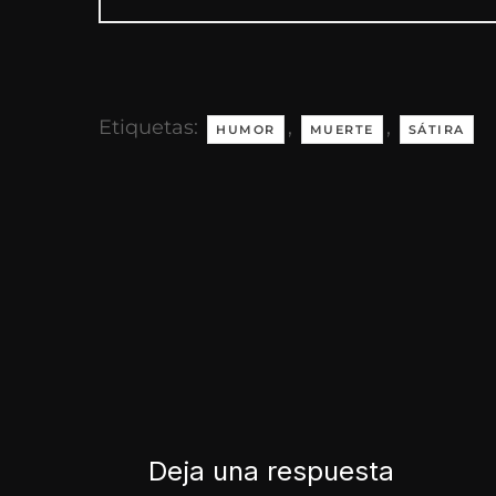
Etiquetas:
,
,
HUMOR
MUERTE
SÁTIRA
Deja una respuesta