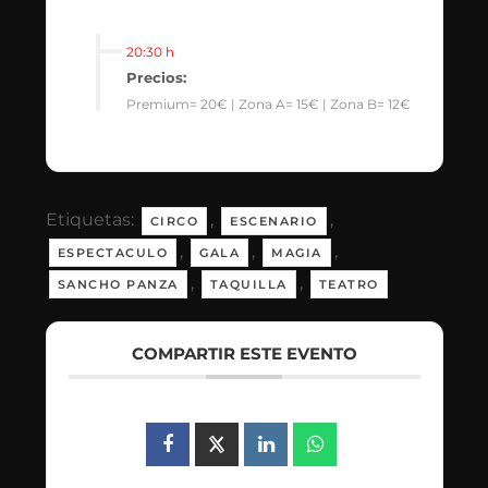
20:30 h
Precios:
Premium= 20€ | Zona A= 15€ | Zona B= 12€
Etiquetas:
,
,
CIRCO
ESCENARIO
,
,
,
ESPECTACULO
GALA
MAGIA
,
,
SANCHO PANZA
TAQUILLA
TEATRO
COMPARTIR ESTE EVENTO