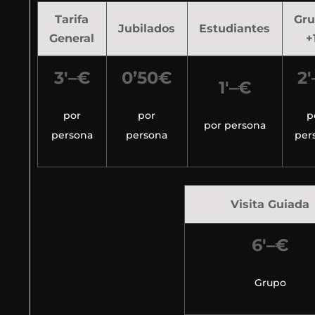
Tarifa
Gru
Jubilados
Estudiantes
General
+
3′–€
0’50€
2′
1′–€
por
por
p
por persona
persona
persona
per
Visita Guiada
6′–€
Grupo