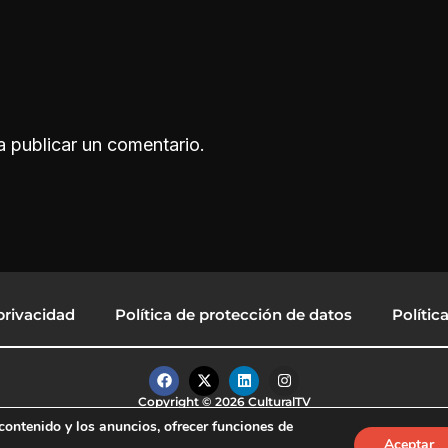
 publicar un comentario.
privacidad
Política de protección de datos
Polític
F
X
L
I
a
-
i
n
c
t
n
s
Copyright © 2026 CulturalTV
e
w
k
t
contenido y los anuncios, ofrecer funciones de
b
i
e
a
Aceptar
o
t
d
g