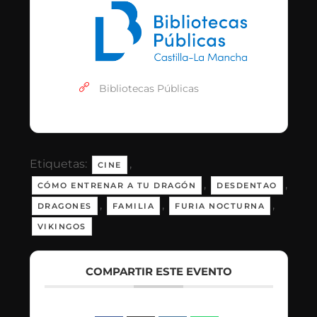
Bibliotecas Públicas
Etiquetas:
,
CINE
,
,
CÓMO ENTRENAR A TU DRAGÓN
DESDENTAO
,
,
,
DRAGONES
FAMILIA
FURIA NOCTURNA
VIKINGOS
COMPARTIR ESTE EVENTO