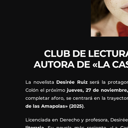
CLUB DE LECTURA
AUTORA DE «LA CA
La novelista
Desirée Ruiz
será la protago
Colón el próximo
jueves, 27 de noviembre,
completar aforo, se centrará en la trayecto
de las Amapolas» (2025)
.
Licenciada en Derecho y profesora, Desiré
literaria
. Su novela más reciente, «La C