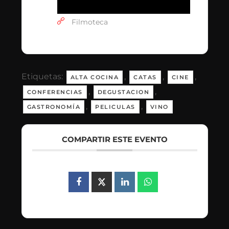
Filmoteca
Etiquetas:
,
,
,
ALTA COCINA
CATAS
CINE
,
,
CONFERENCIAS
DEGUSTACION
,
,
GASTRONOMÍA
PELICULAS
VINO
COMPARTIR ESTE EVENTO