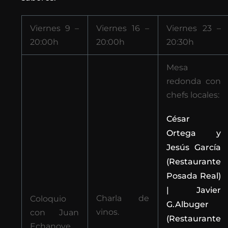
Viernes 9 –
Viernes 16 –
Viernes 23 –
20:00h
20:00h
20:30h
Mesa
redonda con
chefs locales:
César
Ortega y
Jesús García
(Restaurante
Posada Real)
| Javier
Charla de
Coloquio
G.Albuger
vinos.
con Juan
(Restaurante
Echanove.