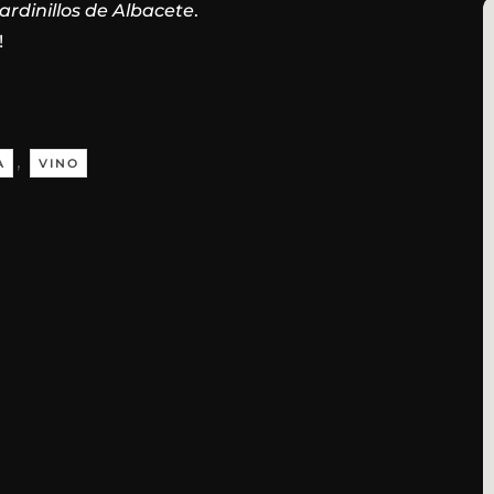
ardinillos de Albacete
.
!
,
A
VINO