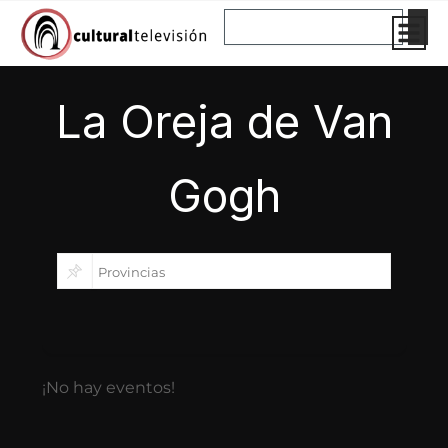
Ir
Buscar
al
contenido
La Oreja de Van
Gogh
¡No hay eventos!