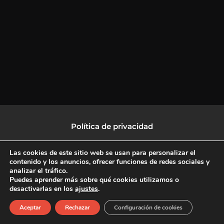
Política de privacidad
Política de protección de datos
Las cookies de este sitio web se usan para personalizar el
contenido y los anuncios, ofrecer funciones de redes sociales y
analizar el tráfico.
Política de Cookies
Puedes aprender más sobre qué cookies utilizamos o
desactivarlas en los
ajustes
.
F
X
L
I
Aceptar
Rechazar
Configuración de cookies
a
-
i
n
c
t
n
s
Copyright © 2026 CulturalTV
e
w
k
t