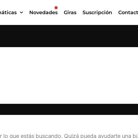
áticas
Novedades
Giras
Suscripción
Contac
Observatorio
 lo que estás buscando. Quizá pueda ayudarte una b