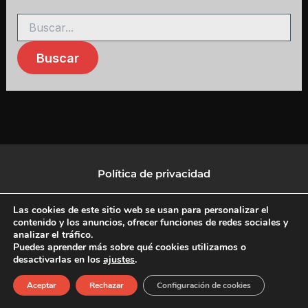
Política de privacidad
Política de protección de datos
Las cookies de este sitio web se usan para personalizar el
contenido y los anuncios, ofrecer funciones de redes sociales y
analizar el tráfico.
Política de Cookies
Puedes aprender más sobre qué cookies utilizamos o
desactivarlas en los
ajustes
.
F
X
L
I
Aceptar
Rechazar
Configuración de cookies
a
-
i
n
c
t
n
s
Copyright © 2026 CulturalTV
e
w
k
t