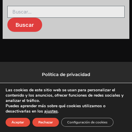
Política de privacidad
Política de protección de datos
Las cookies de este sitio web se usan para personalizar el
contenido y los anuncios, ofrecer funciones de redes sociales y
analizar el tráfico.
Política de Cookies
Puedes aprender más sobre qué cookies utilizamos o
desactivarlas en los
ajustes
.
F
X
L
I
Aceptar
Rechazar
Configuración de cookies
a
-
i
n
c
t
n
s
Copyright © 2026 CulturalTV
e
w
k
t