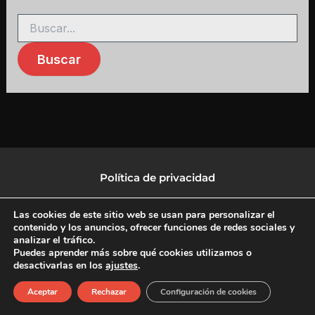
Política de privacidad
Política de protección de datos
Las cookies de este sitio web se usan para personalizar el
contenido y los anuncios, ofrecer funciones de redes sociales y
analizar el tráfico.
Política de Cookies
Puedes aprender más sobre qué cookies utilizamos o
desactivarlas en los
ajustes
.
F
X
L
I
Aceptar
Rechazar
Configuración de cookies
a
-
i
n
c
t
n
s
Copyright © 2026 CulturalTV
e
w
k
t