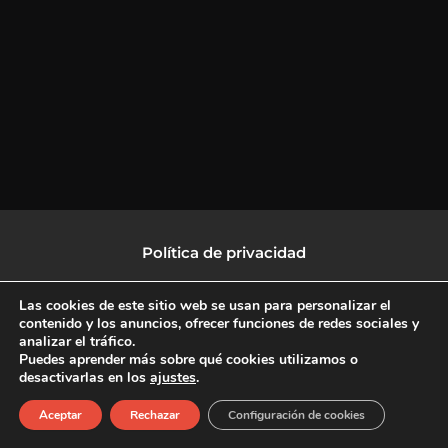
Política de privacidad
Política de protección de datos
Las cookies de este sitio web se usan para personalizar el
contenido y los anuncios, ofrecer funciones de redes sociales y
analizar el tráfico.
Política de Cookies
Puedes aprender más sobre qué cookies utilizamos o
desactivarlas en los
ajustes
.
F
X
L
I
Aceptar
Rechazar
Configuración de cookies
a
-
i
n
c
t
n
s
Copyright © 2026 CulturalTV
e
w
k
t