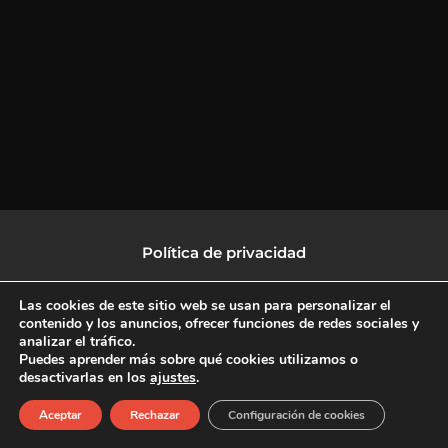
Política de privacidad
Política de protección de datos
Las cookies de este sitio web se usan para personalizar el
contenido y los anuncios, ofrecer funciones de redes sociales y
analizar el tráfico.
Política de Cookies
Puedes aprender más sobre qué cookies utilizamos o
desactivarlas en los
ajustes
.
F
X
L
I
Aceptar
Rechazar
Configuración de cookies
a
-
i
n
c
t
n
s
Copyright © 2026 CulturalTV
e
w
k
t