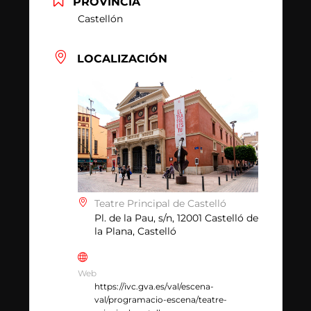
PROVINCIA
Castellón
LOCALIZACIÓN
Teatre Principal de Castelló
Pl. de la Pau, s/n, 12001 Castelló de
la Plana, Castelló
Web
https://ivc.gva.es/val/escena-
val/programacio-escena/teatre-