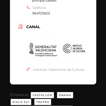
principal-castello
Teléfono
964723602
CANAL
Instituto Valenciano de Cultura
Etiquetas:
,
,
CASTELLÓN
DRAMA
,
,
SIGLO XVI
TEATRO