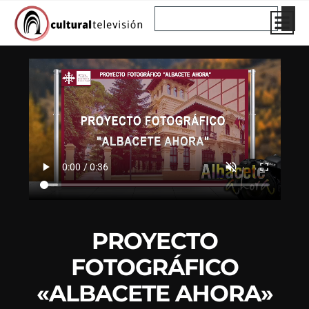
Ir
Buscar
al
contenido
PROYECTO
FOTOGRÁFICO
«ALBACETE AHORA»