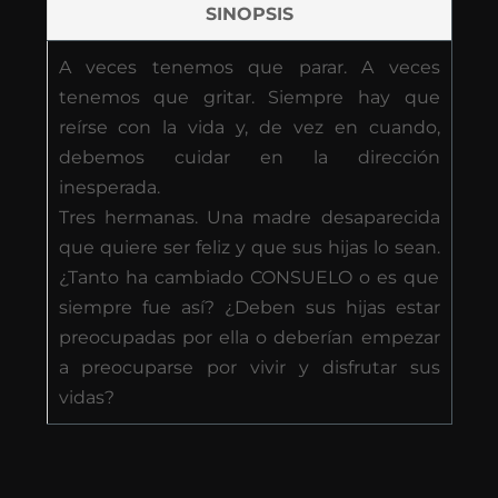
SINOPSIS
A veces tenemos que parar. A veces
tenemos que gritar. Siempre hay que
reírse con la vida y, de vez en cuando,
debemos cuidar en la dirección
inesperada.
Tres hermanas. Una madre desaparecida
que quiere ser feliz y que sus hijas lo sean.
¿Tanto ha cambiado CONSUELO o es que
siempre fue así? ¿Deben sus hijas estar
preocupadas por ella o deberían empezar
a preocuparse por vivir y disfrutar sus
vidas?