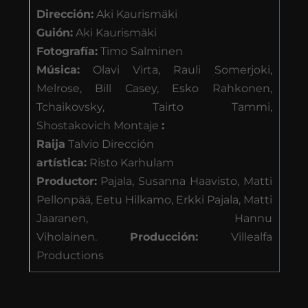
Dirección:
Aki Kaurismäki
Guión:
Aki Kaurismäki
Fotografía:
Timo Salminen
Música:
Olavi Virta, Rauli Somerjoki,
Melrose, Bill Casey, Esko Rahkonen,
Tchaikovsky, Tairto Tammi,
Shostakovich Montaje
:
Raija
Talvio Dirección
artística:
Risto Karhulam
Productor:
Pajala, Susanna Haavisto, Matti
Pellonpää, Eetu Hilkamo, Erkki Pajala, Matti
Jaaranen, Hannu
Viholainen.
Producción:
Villealfa
Productions