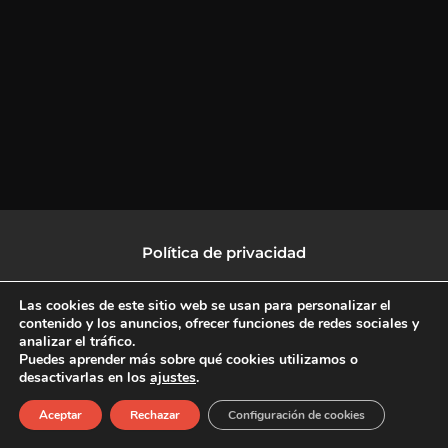
Política de privacidad
Política de protección de datos
Las cookies de este sitio web se usan para personalizar el
contenido y los anuncios, ofrecer funciones de redes sociales y
analizar el tráfico.
Política de Cookies
Puedes aprender más sobre qué cookies utilizamos o
desactivarlas en los
ajustes
.
F
X
L
I
Aceptar
Rechazar
Configuración de cookies
a
-
i
n
c
t
n
s
Copyright © 2026 CulturalTV
e
w
k
t