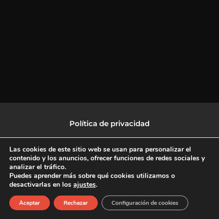
Política de privacidad
Política de protección de datos
Las cookies de este sitio web se usan para personalizar el
contenido y los anuncios, ofrecer funciones de redes sociales y
analizar el tráfico.
Política de Cookies
Puedes aprender más sobre qué cookies utilizamos o
desactivarlas en los
ajustes
.
F
X
L
I
Aceptar
Rechazar
Configuración de cookies
a
-
i
n
c
t
n
s
Copyright © 2026 CulturalTV
e
w
k
t