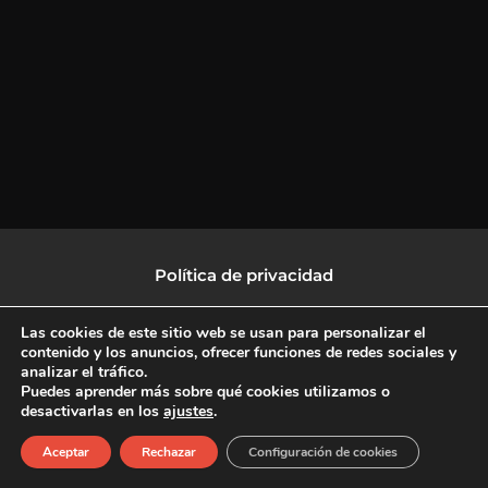
Política de privacidad
Política de protección de datos
Las cookies de este sitio web se usan para personalizar el
contenido y los anuncios, ofrecer funciones de redes sociales y
analizar el tráfico.
Política de Cookies
Puedes aprender más sobre qué cookies utilizamos o
desactivarlas en los
ajustes
.
F
X
L
I
Aceptar
Rechazar
Configuración de cookies
a
-
i
n
c
t
n
s
Copyright © 2026 CulturalTV
e
w
k
t