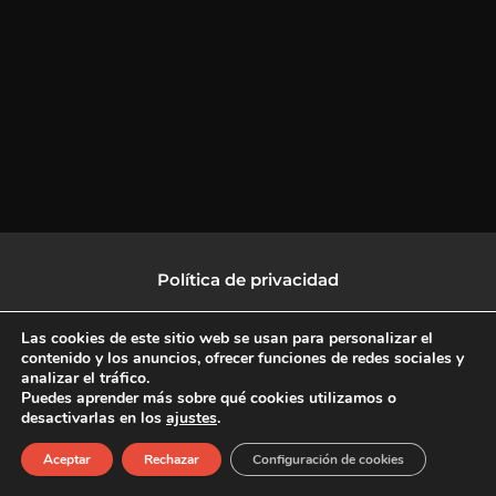
Política de privacidad
Política de protección de datos
Las cookies de este sitio web se usan para personalizar el
contenido y los anuncios, ofrecer funciones de redes sociales y
analizar el tráfico.
Política de Cookies
Puedes aprender más sobre qué cookies utilizamos o
desactivarlas en los
ajustes
.
F
X
L
I
Aceptar
Rechazar
Configuración de cookies
a
-
i
n
c
t
n
s
Copyright © 2026 CulturalTV
e
w
k
t