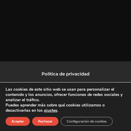
Política de privacidad
Política de protección de datos
Las cookies de este sitio web se usan para personalizar el
contenido y los anuncios, ofrecer funciones de redes sociales y
analizar el tráfico.
Política de Cookies
Puedes aprender más sobre qué cookies utilizamos o
desactivarlas en los
ajustes
.
F
X
L
I
Aceptar
Rechazar
Configuración de cookies
a
-
i
n
c
t
n
s
Copyright © 2026 CulturalTV
e
w
k
t