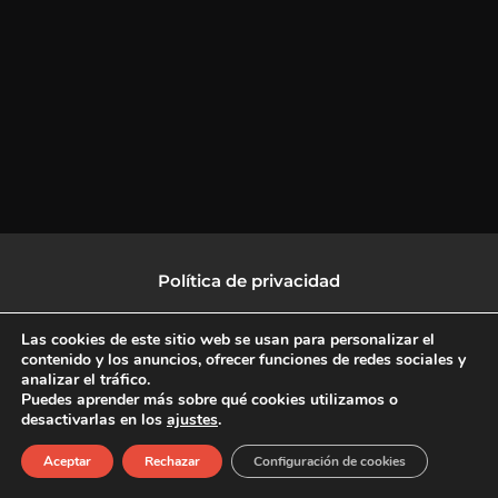
Política de privacidad
Política de protección de datos
Las cookies de este sitio web se usan para personalizar el
contenido y los anuncios, ofrecer funciones de redes sociales y
analizar el tráfico.
Política de Cookies
Puedes aprender más sobre qué cookies utilizamos o
desactivarlas en los
ajustes
.
F
X
L
I
Aceptar
Rechazar
Configuración de cookies
a
-
i
n
c
t
n
s
Copyright © 2026 CulturalTV
e
w
k
t