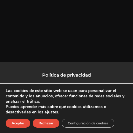
Política de privacidad
Política de protección de datos
Las cookies de este sitio web se usan para personalizar el
contenido y los anuncios, ofrecer funciones de redes sociales y
analizar el tráfico.
Política de Cookies
Puedes aprender más sobre qué cookies utilizamos o
desactivarlas en los
ajustes
.
F
X
L
I
Aceptar
Rechazar
Configuración de cookies
a
-
i
n
c
t
n
s
Copyright © 2026 CulturalTV
e
w
k
t