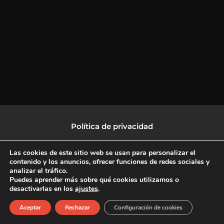
Política de privacidad
Política de protección de datos
Las cookies de este sitio web se usan para personalizar el
contenido y los anuncios, ofrecer funciones de redes sociales y
analizar el tráfico.
Política de Cookies
Puedes aprender más sobre qué cookies utilizamos o
desactivarlas en los
ajustes
.
F
X
L
I
Aceptar
Rechazar
Configuración de cookies
a
-
i
n
c
t
n
s
Copyright © 2026 CulturalTV
e
w
k
t