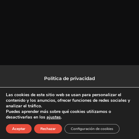
Política de privacidad
Política de protección de datos
Las cookies de este sitio web se usan para personalizar el
contenido y los anuncios, ofrecer funciones de redes sociales y
analizar el tráfico.
Política de Cookies
Puedes aprender más sobre qué cookies utilizamos o
desactivarlas en los
ajustes
.
F
X
L
I
Aceptar
Rechazar
Configuración de cookies
a
-
i
n
c
t
n
s
Copyright © 2026 CulturalTV
e
w
k
t