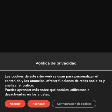
Política de privacidad
Política de protección de datos
Las cookies de este sitio web se usan para personalizar el
contenido y los anuncios, ofrecer funciones de redes sociales y
analizar el tráfico.
Política de Cookies
Puedes aprender más sobre qué cookies utilizamos o
desactivarlas en los
ajustes
.
F
X
L
I
Aceptar
Rechazar
Configuración de cookies
a
-
i
n
c
t
n
s
Copyright © 2026 CulturalTV
e
w
k
t