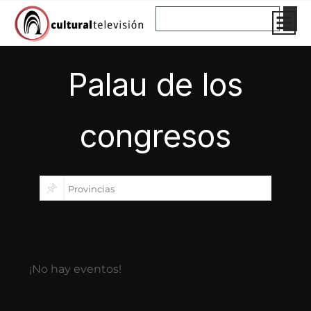
Ir
Buscar
al
contenido
Palau de los
congresos
¡No hay eventos!