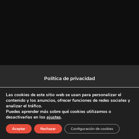
Política de privacidad
Política de protección de datos
Las cookies de este sitio web se usan para personalizar el
contenido y los anuncios, ofrecer funciones de redes sociales y
analizar el tráfico.
Política de Cookies
Puedes aprender más sobre qué cookies utilizamos o
desactivarlas en los
ajustes
.
F
X
L
I
Aceptar
Rechazar
Configuración de cookies
a
-
i
n
c
t
n
s
Copyright © 2026 CulturalTV
e
w
k
t