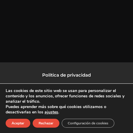
Política de privacidad
Política de protección de datos
Las cookies de este sitio web se usan para personalizar el
contenido y los anuncios, ofrecer funciones de redes sociales y
analizar el tráfico.
Política de Cookies
Puedes aprender más sobre qué cookies utilizamos o
desactivarlas en los
ajustes
.
F
X
L
I
Aceptar
Rechazar
Configuración de cookies
a
-
i
n
c
t
n
s
Copyright © 2026 CulturalTV
e
w
k
t