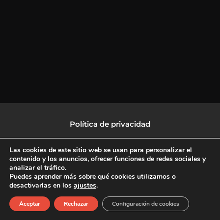
Política de privacidad
Política de protección de datos
Las cookies de este sitio web se usan para personalizar el
contenido y los anuncios, ofrecer funciones de redes sociales y
analizar el tráfico.
Política de Cookies
Puedes aprender más sobre qué cookies utilizamos o
desactivarlas en los
ajustes
.
F
X
L
I
Aceptar
Rechazar
Configuración de cookies
a
-
i
n
c
t
n
s
Copyright © 2026 CulturalTV
e
w
k
t