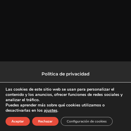
Política de privacidad
Política de protección de datos
Las cookies de este sitio web se usan para personalizar el
contenido y los anuncios, ofrecer funciones de redes sociales y
analizar el tráfico.
Política de Cookies
Puedes aprender más sobre qué cookies utilizamos o
desactivarlas en los
ajustes
.
F
X
L
I
Aceptar
Rechazar
Configuración de cookies
a
-
i
n
c
t
n
s
Copyright © 2026 CulturalTV
e
w
k
t