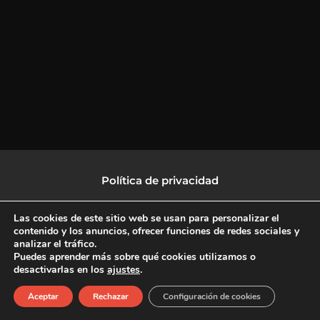
Política de privacidad
Política de protección de datos
Las cookies de este sitio web se usan para personalizar el
contenido y los anuncios, ofrecer funciones de redes sociales y
analizar el tráfico.
Política de Cookies
Puedes aprender más sobre qué cookies utilizamos o
desactivarlas en los
ajustes
.
F
X
L
I
Aceptar
Rechazar
Configuración de cookies
a
-
i
n
c
t
n
s
Copyright © 2026 CulturalTV
e
w
k
t