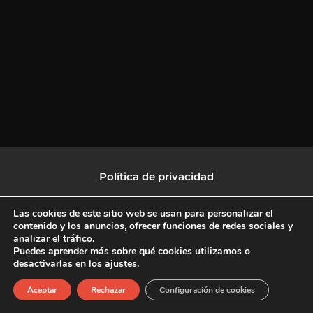
Política de privacidad
Política de protección de datos
Las cookies de este sitio web se usan para personalizar el
contenido y los anuncios, ofrecer funciones de redes sociales y
analizar el tráfico.
Política de Cookies
Puedes aprender más sobre qué cookies utilizamos o
desactivarlas en los
ajustes
.
F
X
L
I
Aceptar
Rechazar
Configuración de cookies
a
-
i
n
c
t
n
s
Copyright © 2026 CulturalTV
e
w
k
t