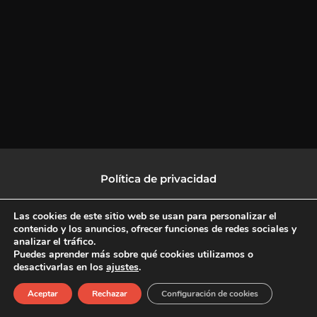
Política de privacidad
Política de protección de datos
Las cookies de este sitio web se usan para personalizar el
contenido y los anuncios, ofrecer funciones de redes sociales y
analizar el tráfico.
Política de Cookies
Puedes aprender más sobre qué cookies utilizamos o
desactivarlas en los
ajustes
.
F
X
L
I
Aceptar
Rechazar
Configuración de cookies
a
-
i
n
c
t
n
s
Copyright © 2026 CulturalTV
e
w
k
t