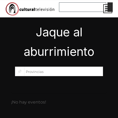
Ir
Buscar
al
contenido
Jaque al
aburrimiento
¡No hay eventos!